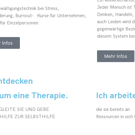
Ein wissenschaftli
Jeder Mensch ist T
wältigungstechnik bei Stress,
Denken, Handeln,
derung, Burnout- Kurse für Unternehmen,
auch Leiden wird 
 für Einzelpersonen.
gegenwärtige Bezi
diesem System be
 Infos
Mehr Infos
entdecken
um eine Therapie.
Ich arbeit
GLEITE SIE UND GEBE
die sie bereits an
HILFE ZUR SELBSTHILFE.
Ressourcen in sich 