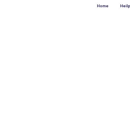
Home
Heil
„Im Symptom liegt die