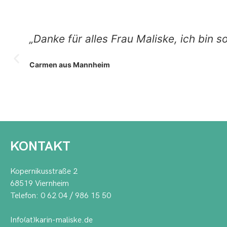
„Danke für alles Frau Maliske, ich bin s
Carmen aus Mannheim
KONTAKT
Kopernikusstraße 2
68519 Viernheim
Telefon: 0 62 04 / 986 15 50
Info(at)karin-maliske.de