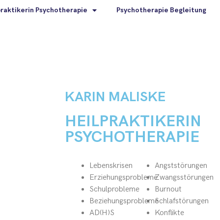
praktikerin Psychotherapie
Psychotherapie Begleitung
KARIN MALISKE
 Lösung“
HEILPRAKTIKERIN
PSYCHOTHERAPIE
Lebenskrisen
Angststörungen
Erziehungsprobleme
Zwangsstörungen
Schulprobleme
Burnout
Beziehungsprobleme
Schlafstörungen
AD(H)S
Konflikte