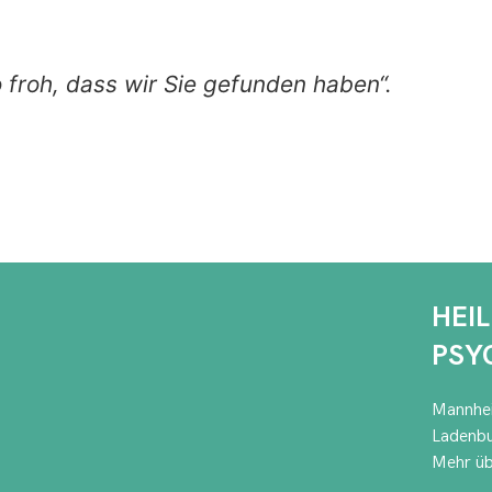
o froh, dass wir Sie gefunden haben“.
HEI
PSY
Mannhe
Ladenbu
Mehr üb